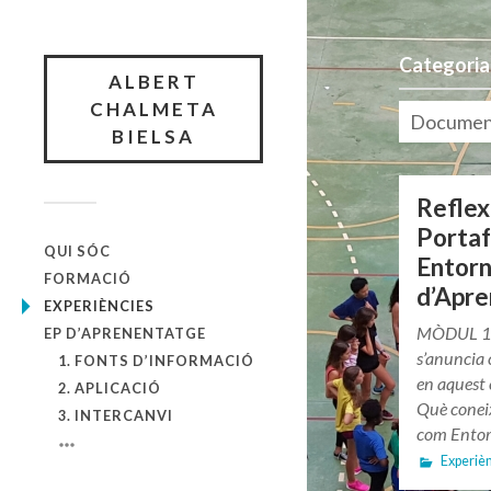
Categoria
ALBERT
CHALMETA
Documenta
BIELSA
Reflex
Portafo
QUI SÓC
Entorn
FORMACIÓ
d’Apre
EXPERIÈNCIES
MÒDUL 1 Q
EP D’APRENENTATGE
s’anuncia 
1. FONTS D’INFORMACIÓ
en aquest 
2. APLICACIÓ
Què conei
3. INTERCANVI
com Entor
Experiè