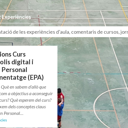
: Experiències
ció de les experiències d’aula, comentaris de cursos, jor
ions Curs
lis digital i
 Personal
nentatge (EPA)
uè en sabem d’allò que
com a objectius a aconseguir
curs? Què esperem del curs?
xem dels conceptes claus
n Personal…
ncies