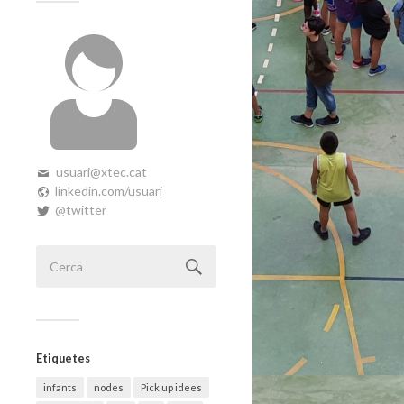
usuari@xtec.cat
linkedin.com/usuari
@twitter
Etiquetes
infants
nodes
Pick up idees