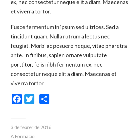
ex, nec consectetur neque elit a diam. Maecenas
et viverra tortor.
Fusce fermentum in ipsum sed ultrices. Sed a
tincidunt quam. Nulla rutrum a lectus nec
feugiat. Morbi ac posuere neque, vitae pharetra
ante. In finibus, sapien ornare vulputate
porttitor, felis nibh fermentum ex, nec
consectetur neque elit a diam. Maecenas et
viverra tortor.
Facebook
Twitter
Comparteix
3 de febrer de 2016
A
Formació