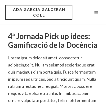
ADA GARCIA GALCERAN
COLL
4ª Jornada Pick up idees:
Gamificació de la Docència
Lorem ipsum dolor sit amet, consectetur
adipiscing elit. Nullam euismod scelerisque erat,
quis maximus diam porta quis. Fusce fermentum
in ipsum sed ultrices. Sed a tincidunt quam. Nulla
rutrum a lectus nec feugiat. Morbi ac posuere
neque, vitae pharetra ante. In finibus, sapien
ornare vulputate porttitor, felis nibh fermentum