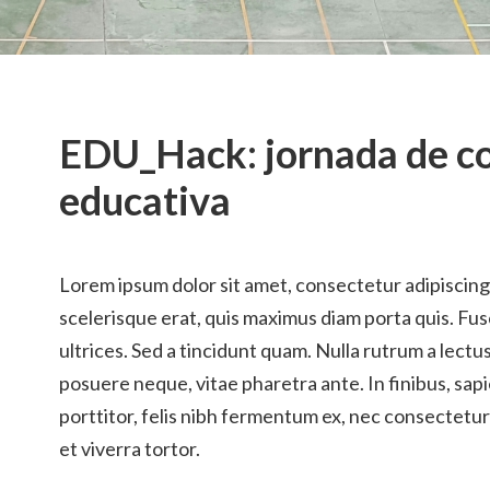
EDU_Hack: jornada de c
educativa
Lorem ipsum dolor sit amet, consectetur adipiscing
scelerisque erat, quis maximus diam porta quis. F
ultrices. Sed a tincidunt quam. Nulla rutrum a lectu
posuere neque, vitae pharetra ante. In finibus, sap
porttitor, felis nibh fermentum ex, nec consectetu
et viverra tortor.