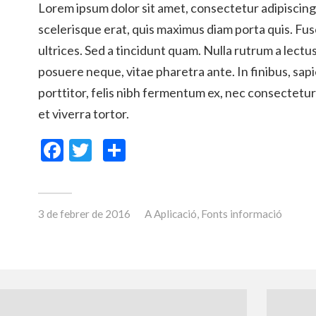
Lorem ipsum dolor sit amet, consectetur adipiscing
scelerisque erat, quis maximus diam porta quis. F
ultrices. Sed a tincidunt quam. Nulla rutrum a lectu
posuere neque, vitae pharetra ante. In finibus, sap
porttitor, felis nibh fermentum ex, nec consectetu
et viverra tortor.
Facebook
Twitter
Comparteix
3 de febrer de 2016
A
Aplicació
,
Fonts informació