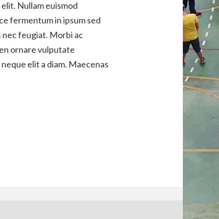
 elit. Nullam euismod
usce fermentum in ipsum sed
s nec feugiat. Morbi ac
ien ornare vulputate
r neque elit a diam. Maecenas