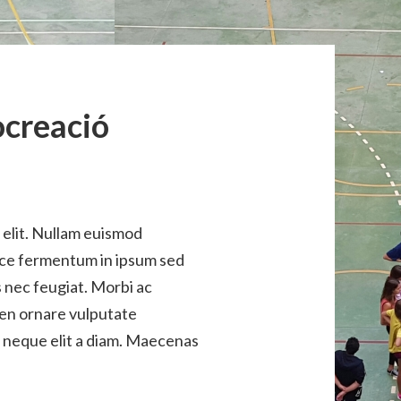
ocreació
 elit. Nullam euismod
usce fermentum in ipsum sed
s nec feugiat. Morbi ac
ien ornare vulputate
r neque elit a diam. Maecenas