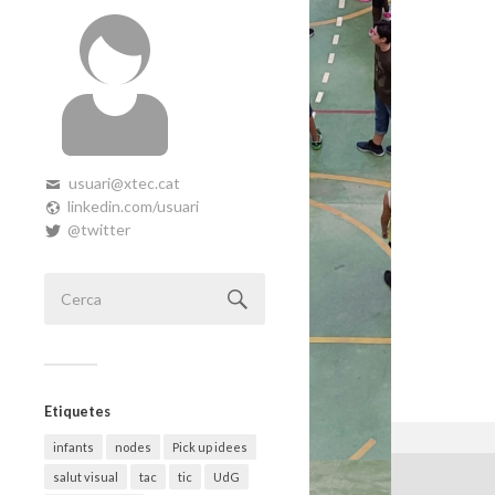
usuari@xtec.cat
linkedin.com/usuari
@twitter
Etiquetes
infants
nodes
Pick up idees
salut visual
tac
tic
UdG