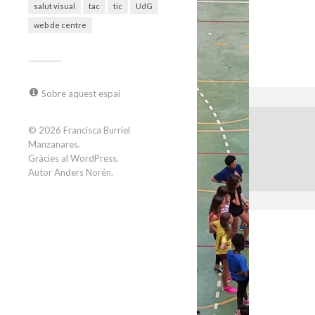
salut visual
tac
tic
UdG
web de centre
Sobre aquest espai
© 2026
Francisca Burriel
Manzanares
.
Gràcies al
WordPress
.
Autor
Anders Norén
.