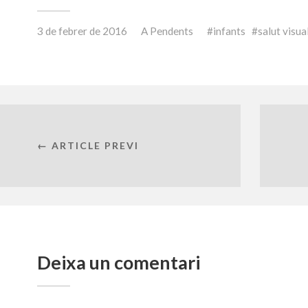
3 de febrer de 2016
A
Pendents
infants
salut visua
← ARTICLE PREVI
Deixa un comentari