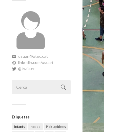
usuari@xtec.cat
linkedin.com/usuari
@twitter
Etiquetes
infants
nodes
Pick up idees