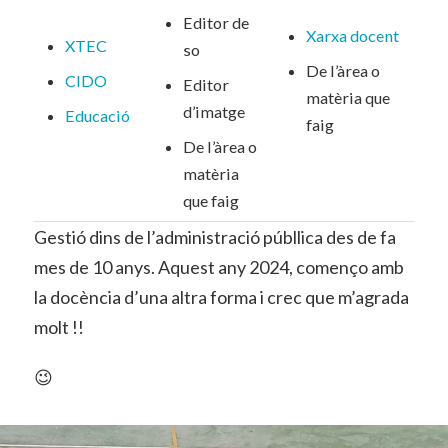
Editor de
Xarxa docent
XTEC
so
De l’àrea o
CIDO
Editor
matèria que
d’imatge
Educació
faig
De l’àrea o
matèria
que faig
Gestió dins de l’administració públlica des de fa
mes de 10 anys. Aquest any 2024, començo amb
la docència d’una altra forma i crec que m’agrada
molt !!
😉