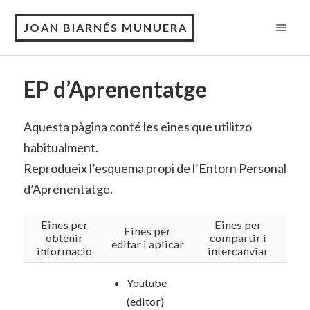
JOAN BIARNÉS MUNUERA
EP d’Aprenentatge
Aquesta pàgina conté les eines que utilitzo
habitualment.
Reprodueix l’esquema propi de l’Entorn Personal
d’Aprenentatge.
Eines per
Eines per
Eines per
obtenir
compartir i
editar i aplicar
informació
intercanviar
Youtube
(editor)