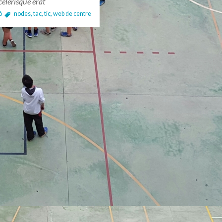
elerisque erat
ó
nodes
,
tac
,
tic
,
web de centre