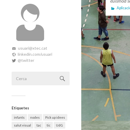
euismod sc
Aplicaci
usuari@xtec.cat
linkedin.com/usuari
@twitter
Etiquetes
infants
nodes
Pick up idees
salut visual
tac
tic
UdG