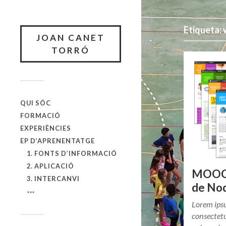
Etiqueta:
JOAN CANET
TORRÓ
QUI SÓC
FORMACIÓ
EXPERIÈNCIES
EP D’APRENENTATGE
1. FONTS D’INFORMACIÓ
2. APLICACIÓ
MOOC 
3. INTERCANVI
de No
Lorem ipsu
consectetu