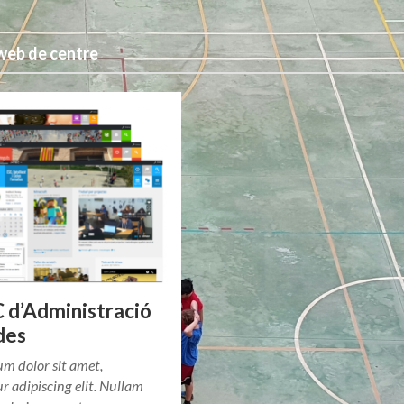
 web de centre
d’Administració
des
m dolor sit amet,
r adipiscing elit. Nullam