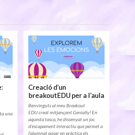
e:
Creació d’un
breakoutEDU per a l’aula
Benvinguts al meu Breakout
EDU creat mitjançant Genially! En
ota una
aquesta tasca, he dissenyat un joc
d’escapament interactiu que permet a
l’alumnat posar en pràctica els
al.