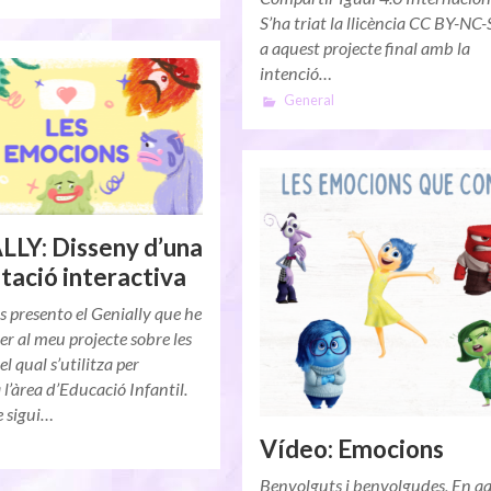
S’ha triat la llicència CC BY-NC
a aquest projecte final amb la
intenció…
General
LY: Disseny d’una
tació interactiva
s presento el Genially que he
er al meu projecte sobre les
l qual s’utilitza per
 l’àrea d’Educació Infantil.
e sigui…
Vídeo: Emocions
Benvolguts i benvolgudes, En a