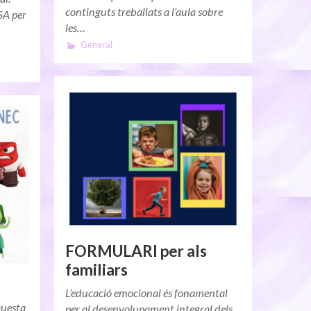
continguts treballats a l’aula sobre
-SA per
les…
General
FORMULARI per als
familiars
L’educació emocional és fonamental
questa
per al desenvolupament integral dels