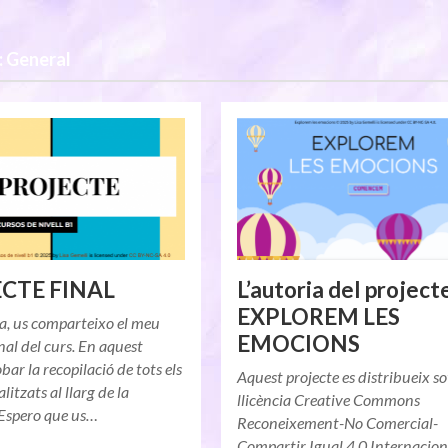
: General
CTE FINAL
L’autoria del project
EXPLOREM LES
a, us comparteixo el meu
EMOCIONS
inal del curs. En aquest
bar la recopilació de tots els
Aquest projecte es distribueix s
alitzats al llarg de la
llicència Creative Commons
 Espero que us…
Reconeixement-No Comercial-
Compartir Igual 4.0 Internacion