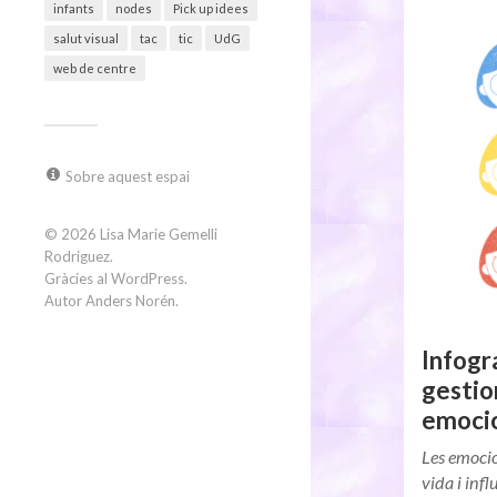
infants
nodes
Pick up idees
salut visual
tac
tic
UdG
web de centre
Sobre aquest espai
© 2026
Lisa Marie Gemelli
Rodriguez
.
Gràcies al
WordPress
.
Autor
Anders Norén
.
Infogr
gestio
emoci
Les emocio
vida i inf