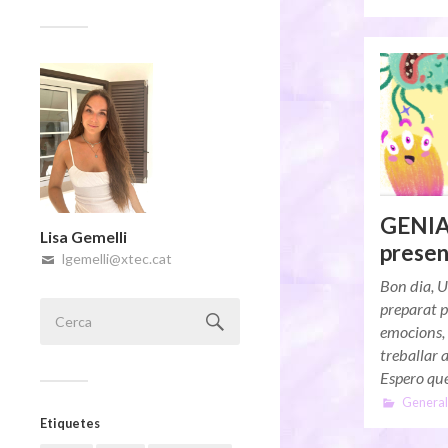
GENIAL
Lisa Gemelli
presen
lgemelli@xtec.cat
Bon dia, U
preparat p
emocions, e
treballar a
Espero qu
General
Etiquetes