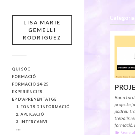
Categoria
LISA MARIE
GEMELLI
RODRIGUEZ
QUI SÓC
FORMACIÓ
FORMACIÓ 24-25
PROJE
EXPERIÈNCIES
Bona tard
EP D’APRENENTATGE
projecte f
1. FONTS D’INFORMACIÓ
podreu tro
2. APLICACIÓ
treballs re
3. INTERCANVI
formació.
General