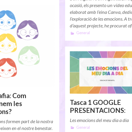
ocasió, els presento un vídeo ed
elaborat amb l’eina Canva, dedi
l’exploració de les emocions. A t
d’aquest projecte, he procurat o
General
afia: Com
Tasca 1 GOOGLE
nem les
PRESENTACIONS:
ons?
Les emocions del meu dia a dia
ns formen part de la nostra
lueixen en el nostre benestar.
General