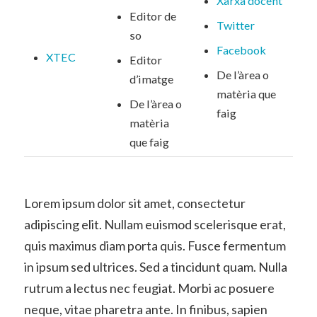
Xarxa docent
Editor de
Twitter
so
Facebook
XTEC
Editor
De l’àrea o
d’imatge
matèria que
De l’àrea o
faig
matèria
que faig
Lorem ipsum dolor sit amet, consectetur
adipiscing elit. Nullam euismod scelerisque erat,
quis maximus diam porta quis. Fusce fermentum
in ipsum sed ultrices. Sed a tincidunt quam. Nulla
rutrum a lectus nec feugiat. Morbi ac posuere
neque, vitae pharetra ante. In finibus, sapien