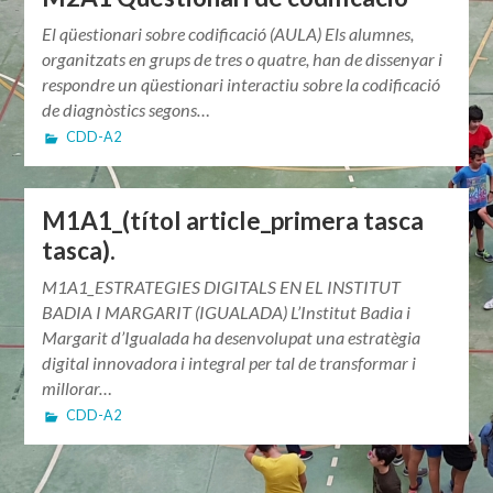
El qüestionari sobre codificació (AULA) Els alumnes,
organitzats en grups de tres o quatre, han de dissenyar i
respondre un qüestionari interactiu sobre la codificació
de diagnòstics segons…
CDD-A2
M1A1_(títol article_primera tasca
tasca).
M1A1_ESTRATEGIES DIGITALS EN EL INSTITUT
BADIA I MARGARIT (IGUALADA) L’Institut Badia i
Margarit d’Igualada ha desenvolupat una estratègia
digital innovadora i integral per tal de transformar i
millorar…
CDD-A2