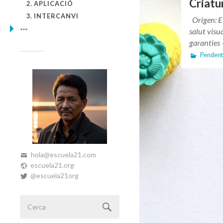
Criatu
2. APLICACIÓ
3. INTERCANVI
Origen: E
salut vis
garanties
Pendent
hola@escuela21.com
escuela21.org
@escuela21org