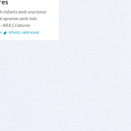
res
ls infants amb una bona
ual aprenen amb més
 – ARA Criatures
s
infants
,
salut visual