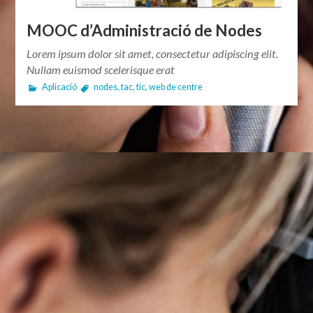
MOOC d’Administració de Nodes
Lorem ipsum dolor sit amet, consectetur adipiscing elit.
Nullam euismod scelerisque erat
Aplicació
nodes
,
tac
,
tic
,
web de centre