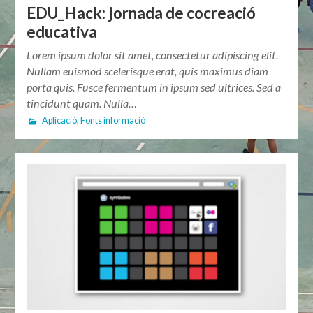
EDU_Hack: jornada de cocreació
educativa
Lorem ipsum dolor sit amet, consectetur adipiscing elit.
Nullam euismod scelerisque erat, quis maximus diam
porta quis. Fusce fermentum in ipsum sed ultrices. Sed a
tincidunt quam. Nulla…
Aplicació
,
Fonts informació