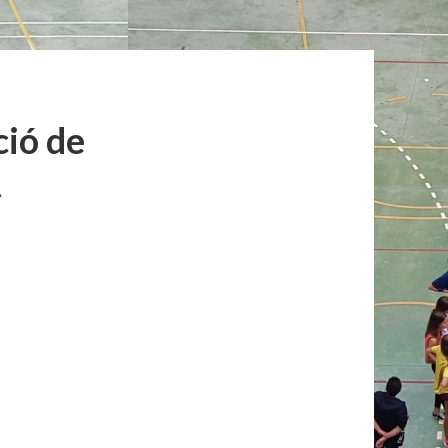
ció de
A