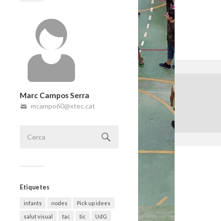
Marc Campos Serra
mcampo60@xtec.cat
Etiquetes
infants
nodes
Pick up idees
salut visual
tac
tic
UdG