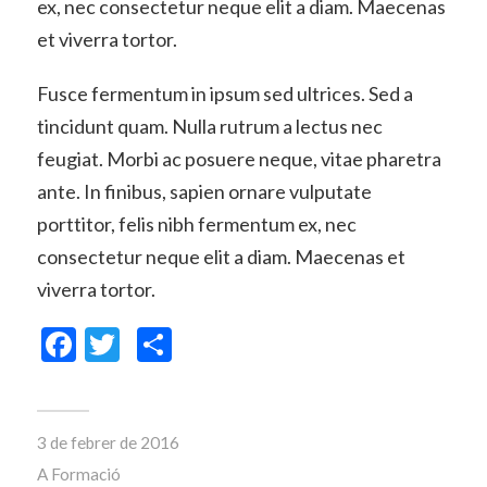
ex, nec consectetur neque elit a diam. Maecenas
et viverra tortor.
Fusce fermentum in ipsum sed ultrices. Sed a
tincidunt quam. Nulla rutrum a lectus nec
feugiat. Morbi ac posuere neque, vitae pharetra
ante. In finibus, sapien ornare vulputate
porttitor, felis nibh fermentum ex, nec
consectetur neque elit a diam. Maecenas et
viverra tortor.
Facebook
Twitter
Comparteix
3 de febrer de 2016
A
Formació