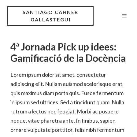
SANTIAGO CAHNER
GALLASTEGUI
4ª Jornada Pick up idees:
Gamificació de la Docència
Lorem ipsum dolor sit amet, consectetur
adipiscing elit. Nullam euismod scelerisque erat,
quis maximus diam porta quis. Fusce fermentum
in ipsum sed ultrices. Sed a tincidunt quam. Nulla
rutrum a lectus nec feugiat. Morbi ac posuere
neque, vitae pharetra ante. In finibus, sapien
ornare vulputate porttitor, felis nibh fermentum