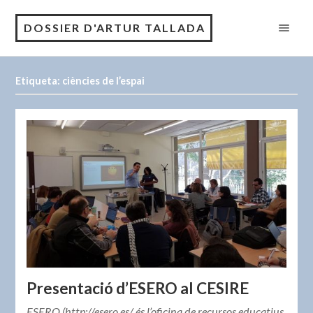
DOSSIER D'ARTUR TALLADA
Etiqueta: ciències de l’espai
Presentació d’ESERO al CESIRE
ESERO (http://esero.es/ és l’oficina de recursos educatius