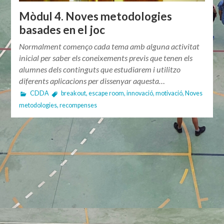
Mòdul 4. Noves metodologies
basades en el joc
Normalment començo cada tema amb alguna activitat
inicial per saber els coneixements previs que tenen els
alumnes dels continguts que estudiarem i utilitzo
diferents aplicacions per dissenyar aquesta…
CDDA
breakout
,
escape room
,
innovació
,
motivació
,
Noves
metodologies
,
recompenses