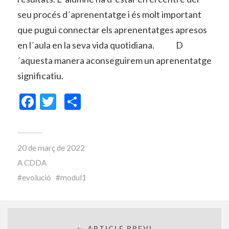
seu procés d´aprenentatge i és molt important
que pugui connectar els aprenentatges apresos
en l´aula en la seva vida quotidiana. D
´aquesta manera aconseguirem un aprenentatge
significatiu.
Facebook
Twitter
Comparteix
20 de març de 2022
A
CDDA
evolució
modul1
← ARTICLE PREVI