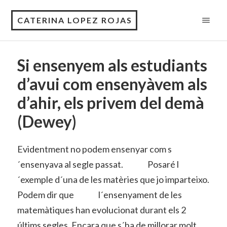
CATERINA LOPEZ ROJAS
Si ensenyem als estudiants
d’avui com ensenyàvem als
d’ahir, els privem del demà
(Dewey)
Evidentment no podem ensenyar com s
´ensenyava al segle passat. Posaré l
´exemple d´una de les matèries que jo imparteixo.
Podem dir que l´ensenyament de les
matemàtiques han evolucionat durant els 2
últims segles. Encara que s´ha de millorar molt,