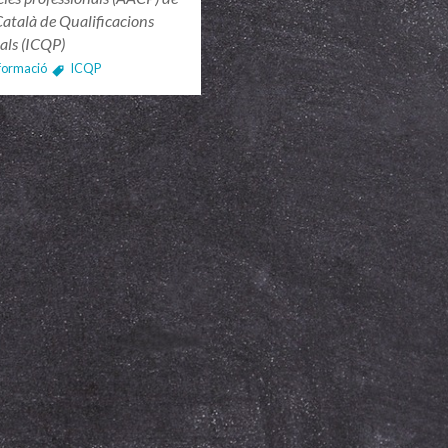
 Català de Qualificacions
als (ICQP)
nformació
ICQP