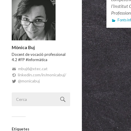
l’Institut
Profession
Fonts i
Mònica Buj
Docent de vocació professional
4.2 #FP #informàtica
mbuj6@xtec.cat
linkedin.com/in/monicabuj/
@monicabuj
Etiquetes