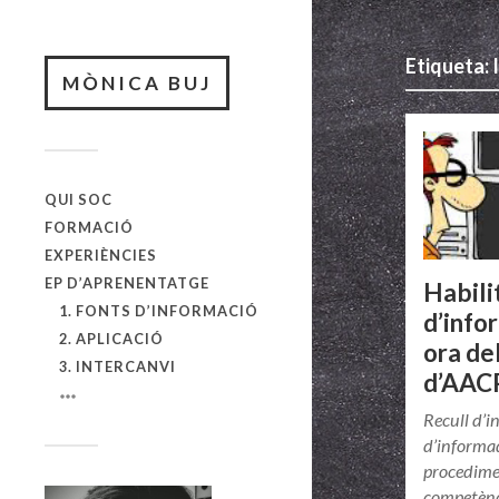
Etiqueta:
MÒNICA BUJ
QUI SOC
FORMACIÓ
EXPERIÈNCIES
EP D’APRENENTATGE
Habili
1. FONTS D’INFORMACIÓ
d’info
2. APLICACIÓ
ora de
3. INTERCANVI
d’AAC
Recull d’i
d’informa
procedimen
competènc