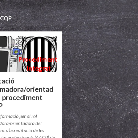
 ICQP
tació
rmadora/orientad
l procediment
P
nformació per al rol
dora/orientadora del
t d’acreditació de les
ies professionals (AACP) de