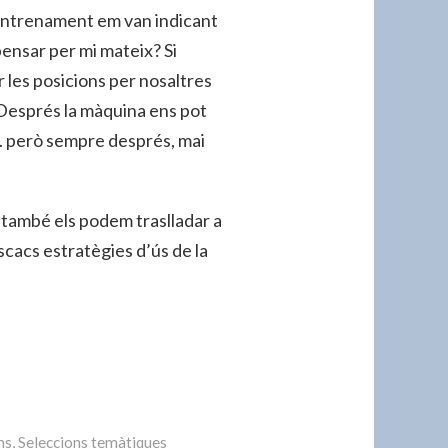
 l’entrenament em van indicant
pensar per mi mateix? Si
 les posicions per nosaltres
 Després la màquina ens pot
…. però sempre després, mai
 també els podem traslladar a
cacs estratègies d’ús de la
ns
,
Seleccions temàtiques