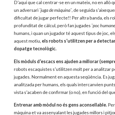
D’aquí que cal centrar-se en un mateix, no en allò q
un adversari
¨juga de màquina¨
, de seguida s’aixeque
dificultat de jugar perfecte!! Per altra banda, els 
profunditat de càlcul, però fan jugades
¨poc humane
humans, i quan un jugador té aquest tipus de joc, el
aquest motiu,
els robots s’utilitzen per a detecta
dopatge tecnològic.
Els mòduls d’escacs ens ajuden a millorar (sempr
robots escaquistes s’utilitzen molt per a analitzar p
jugades. Normalment en aquesta seqüència. Es juga 
analitzada per humans, els quals intercanvien punts 
vista s’acaben de confirmar (o no), en funció del qu
Entrenar amb mòdul no és gens aconsellable.
Per
màquina et va assenyalant les jugades millors i pitjors