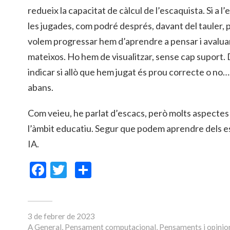
redueix la capacitat de càlcul de l’escaquista. Si a
les jugades, com podré després, davant del tauler, 
volem progressar hem d’aprendre a pensar i avaluar
mateixos. Ho hem de visualitzar, sense cap suport.
indicar si allò que hem jugat és prou correcte o no
abans.
Com veieu, he parlat d’escacs, però molts aspectes
l’àmbit educatiu. Segur que podem aprendre dels es
IA.
Facebook
Twitter
Comparteix
3 de febrer de 2023
A
General
,
Pensament computacional
,
Pensaments i opinio