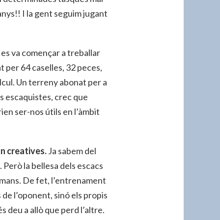
nys!! I la gent seguim jugant
 es va començar a treballar
tat per 64 caselles, 32 peces,
lcul. Un terreny abonat per a
els escaquistes, crec que
n ser-nos útils en l’àmbit
n creatives.
Ja sabem del
 Però la bellesa dels escacs
humans. De fet, l’entrenament
 de l’oponent, sinó els propis
s deu a allò que perd l’altre.