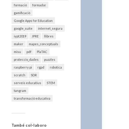
formació
formador
gamificació
Google Apps for Education
google_suite
internet_segura
iypt2019
JPRE
llibres
maker
mapes_conceptuals
misu
pdf
PlaTAC
proteccio_dades
puzzles
raspberry pi
rgpd
robotica
scratch
SDR
serveis educatius
STEM
tangram
transformació educativa
També col·laboro