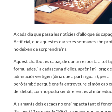
A cada dia que passa les notícies d’allò que és capaç
Artificial, que aquestes darreres setmanes són pr
no deixen de sorprendre’ns.
Aquest chatbot és capaç de donar resposta a tot tip
formulades, i a cadascuna d’elles, aprèn i millora; 
admiració i vertigen (diria que a parts iguals), per 
però també perquè ens fa entreveure el món cap on 
del debat, com no podia ser diferent és al món educ
Als amants dels escacs no ens impacta tant el fe
25 anys
(11 de maig de 1997)
ja vam entendre que e