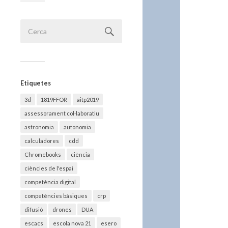
Etiquetes
3d
1819FFOR
aitp2019
assessorament col·laboratiu
astronomia
autonomia
calculadores
cdd
Chromebooks
ciència
ciències de l'espai
competència digital
competències bàsiques
crp
difusió
drones
DUA
escacs
escola nova 21
esero