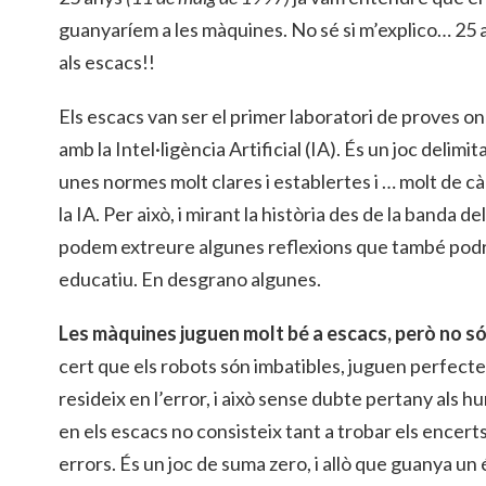
guanyaríem a les màquines. No sé si m’explico… 25 a
als escacs!!
Els escacs van ser el primer laboratori de proves on
amb la Intel·ligència Artificial (IA). És un joc delimi
unes normes molt clares i establertes i … molt de cà
la IA. Per això, i mirant la història des de la banda d
podem extreure algunes reflexions que també podrie
educatiu. En desgrano algunes.
Les màquines juguen molt bé a escacs, però no só
cert que els robots són imbatibles, juguen perfecte.
resideix en l’error, i això sense dubte pertany als 
en els escacs no consisteix tant a trobar els encerts
errors. És un joc de suma zero, i allò que guanya un é