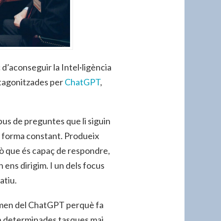
 d’aconseguir la Intel·ligència
otagonitzades per
ChatGPT
,
us de preguntes que li siguin
de forma constant. Produeix
allò que és capaç de respondre,
ens dirigim. I un dels focus
atiu.
nomen del ChatGPT perquè fa
n determinades tasques mai