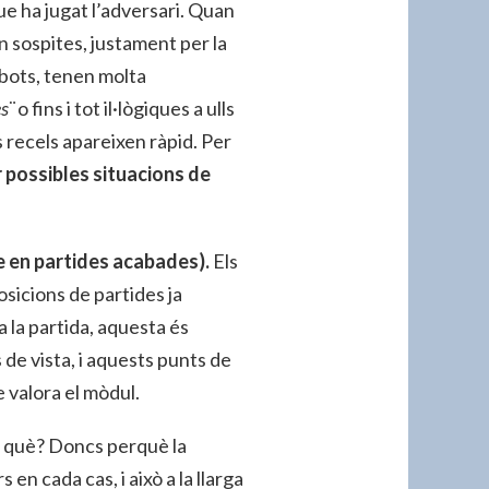
ue ha jugat l’adversari. Quan
n sospites, justament per la
robots, tenen molta
s¨
o fins i tot il·lògiques a ulls
s recels apareixen ràpid. Per
r possibles situacions de
e en partides acabades).
Els
osicions de partides ja
la partida, aquesta és
de vista, i aquests punts de
e valora el mòdul.
 què? Doncs perquè la
 en cada cas, i això a la llarga