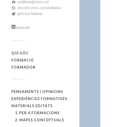
atallada@xtec.cat
dossier.xtec.cat/atallada/
@ArturTallada
LinkedIn
QUI SÓC
FORMACIÓ
FORMADOR
PENSAMENTS I OPINIONS
EXPERIÈNCIES FORMATIVES
MATERIALS EDITATS
1. PER A FORMACIONS
2. MAPES CONCEPTUALS