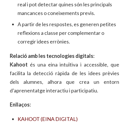
real i pot detectar quines són les principals
mancances o coneixements previs.
A partir de les respostes, es generen petites
reflexions a classe per complementar o
corregir idees errònies.
Relació amb les tecnologies digitals:
Kahoot
és una eina intuïtiva i accessible, que
facilita la detecció ràpida de les idees prèvies
dels alumnes, alhora que crea un entorn
d’aprenentatge interactiu i participatiu.
Enllaços:
KAHOOT (EINA DIGITAL)